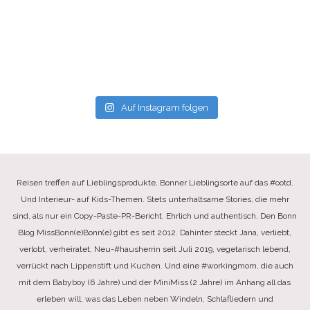
Auf Instagram folgen
Reisen treffen auf Lieblingsprodukte, Bonner Lieblingsorte auf das #ootd.
Und Interieur- auf Kids-Themen. Stets unterhaltsame Stories, die mehr
sind, als nur ein Copy-Paste-PR-Bericht. Ehrlich und authentisch. Den Bonn
Blog MissBonn(e)Bonn(e) gibt es seit 2012. Dahinter steckt Jana, verliebt,
verlobt, verheiratet, Neu-#hausherrin seit Juli 2019, vegetarisch lebend,
verrückt nach Lippenstift und Kuchen. Und eine #workingmom, die auch
mit dem Babyboy (6 Jahre) und der MiniMiss (2 Jahre) im Anhang all das
erleben will, was das Leben neben Windeln, Schlafliedern und