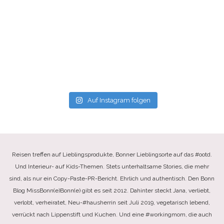
Auf Instagram folgen
Reisen treffen auf Lieblingsprodukte, Bonner Lieblingsorte auf das #ootd.
Und Interieur- auf Kids-Themen. Stets unterhaltsame Stories, die mehr
sind, als nur ein Copy-Paste-PR-Bericht. Ehrlich und authentisch. Den Bonn
Blog MissBonn(e)Bonn(e) gibt es seit 2012. Dahinter steckt Jana, verliebt,
verlobt, verheiratet, Neu-#hausherrin seit Juli 2019, vegetarisch lebend,
verrückt nach Lippenstift und Kuchen. Und eine #workingmom, die auch