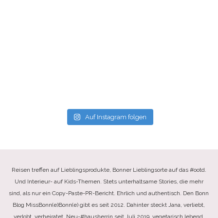
Auf Instagram folgen
Reisen treffen auf Lieblingsprodukte, Bonner Lieblingsorte auf das #ootd.
Und Interieur- auf Kids-Themen. Stets unterhaltsame Stories, die mehr
sind, als nur ein Copy-Paste-PR-Bericht. Ehrlich und authentisch. Den Bonn
Blog MissBonn(e)Bonn(e) gibt es seit 2012. Dahinter steckt Jana, verliebt,
verlobt, verheiratet, Neu-#hausherrin seit Juli 2019, vegetarisch lebend,