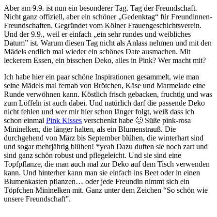
Aber am 9.9. ist nun ein besonderer Tag. Tag der Freundschaft.
Nicht ganz offiziell, aber ein schöner „Gedenktag“ für Freundinnen-
Freundschaften. Gegründet vom Kölner Frauengeschichtsverein.
Und der 9.9., weil er einfach „ein sehr rundes und weibliches
Datum” ist. Warum diesen Tag nicht als Anlass nehmen und mit den
Mädels endlich mal wieder ein schönes Date ausmachen. Mit
leckerem Essen, ein bisschen Deko, alles in Pink? Wer macht mit?
Ich habe hier ein paar schöne Inspirationen gesammelt, wie man
seine Mädels mal fernab von Brötchen, Käse und Marmelade eine
Runde verwöhnen kann. Köstlich frisch gebacken, fruchtig und was
zum Löffeln ist auch dabei. Und natürlich darf die passende Deko
nicht fehlen und wer mir hier schon länger folgt, weiß dass ich
schon einmal
Pink Kisses
verschenkt habe 🙂 Süße pink-rosa
Mininelken, die länger halten, als ein Blumenstrauß. Die
durchgehend von März bis September blühen, die winterhart sind
und sogar mehrjährig blühen! *yeah Dazu duften sie noch zart und
sind ganz schön robust und pflegeleicht. Und sie sind eine
Topfpflanze, die man auch mal zur Deko auf dem Tisch verwenden
kann. Und hinterher kann man sie einfach ins Beet oder in einen
Blumenkasten pflanzen… oder jede Freundin nimmt sich ein
Töpfchen Mininelken mit. Ganz unter dem Zeichen “So schön wie
unsere Freundschaft”.