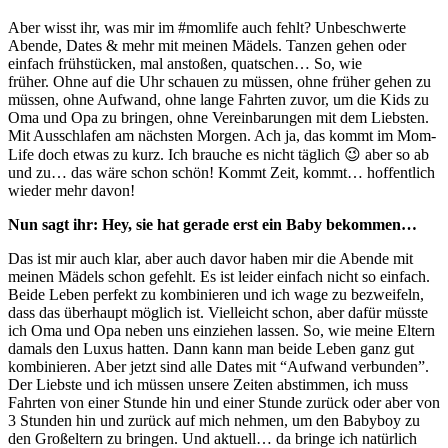
Aber wisst ihr, was mir im #momlife auch fehlt? Unbeschwerte
Abende, Dates & mehr mit meinen Mädels. Tanzen gehen oder
einfach frühstücken, mal anstoßen, quatschen… So, wie
früher. Ohne auf die Uhr schauen zu müssen, ohne früher gehen zu
müssen, ohne Aufwand, ohne lange Fahrten zuvor, um die Kids zu
Oma und Opa zu bringen, ohne Vereinbarungen mit dem Liebsten.
Mit Ausschlafen am nächsten Morgen. Ach ja, das kommt im Mom-
Life doch etwas zu kurz. Ich brauche es nicht täglich 😉 aber so ab
und zu… das wäre schon schön! Kommt Zeit, kommt… hoffentlich
wieder mehr davon!
Nun sagt ihr: Hey, sie hat gerade erst ein Baby bekommen…
Das ist mir auch klar, aber auch davor haben mir die Abende mit
meinen Mädels schon gefehlt. Es ist leider einfach nicht so einfach.
Beide Leben perfekt zu kombinieren und ich wage zu bezweifeln,
dass das überhaupt möglich ist. Vielleicht schon, aber dafür müsste
ich Oma und Opa neben uns einziehen lassen. So, wie meine Eltern
damals den Luxus hatten. Dann kann man beide Leben ganz gut
kombinieren. Aber jetzt sind alle Dates mit “Aufwand verbunden”.
Der Liebste und ich müssen unsere Zeiten abstimmen, ich muss
Fahrten von einer Stunde hin und einer Stunde zurück oder aber von
3 Stunden hin und zurück auf mich nehmen, um den Babyboy zu
den Großeltern zu bringen. Und aktuell… da bringe ich natürlich