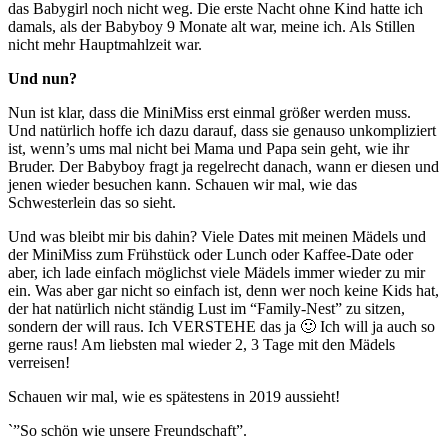
das Babygirl noch nicht weg. Die erste Nacht ohne Kind hatte ich
damals, als der Babyboy 9 Monate alt war, meine ich. Als Stillen
nicht mehr Hauptmahlzeit war.
Und nun?
Nun ist klar, dass die MiniMiss erst einmal größer werden muss.
Und natürlich hoffe ich dazu darauf, dass sie genauso unkompliziert
ist, wenn’s ums mal nicht bei Mama und Papa sein geht, wie ihr
Bruder. Der Babyboy fragt ja regelrecht danach, wann er diesen und
jenen wieder besuchen kann. Schauen wir mal, wie das
Schwesterlein das so sieht.
Und was bleibt mir bis dahin? Viele Dates mit meinen Mädels und
der MiniMiss zum Frühstück oder Lunch oder Kaffee-Date oder
aber, ich lade einfach möglichst viele Mädels immer wieder zu mir
ein. Was aber gar nicht so einfach ist, denn wer noch keine Kids hat,
der hat natürlich nicht ständig Lust im “Family-Nest” zu sitzen,
sondern der will raus. Ich VERSTEHE das ja 🙂 Ich will ja auch so
gerne raus! Am liebsten mal wieder 2, 3 Tage mit den Mädels
verreisen!
Schauen wir mal, wie es spätestens in 2019 aussieht!
`”So schön wie unsere Freundschaft”.