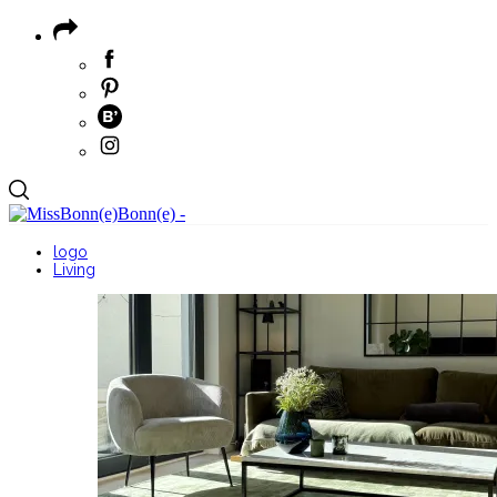
logo
Living