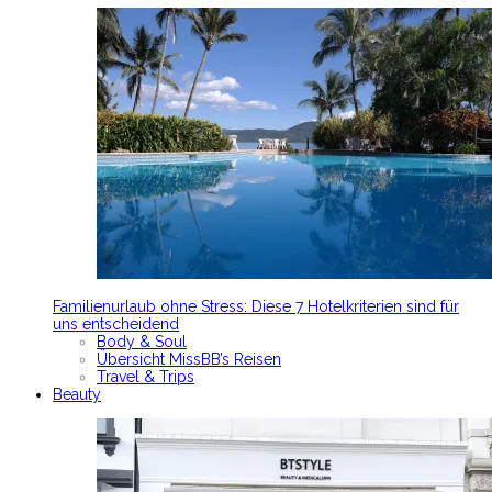
Familienurlaub ohne Stress: Diese 7 Hotelkriterien sind für
uns entscheidend
Body & Soul
Übersicht MissBB’s Reisen
Travel & Trips
Beauty