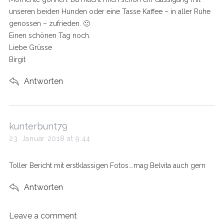
unseren beiden Hunden oder eine Tasse Kaffee – in aller Ruhe
genossen – zufrieden. 🙂
Einen schönen Tag noch.
Liebe Grüsse
Birgit
Antworten
S
e
s
kunterbunt79
a
a
23. Januar 2018 at 9:44
r
y
c
h
s
Toller Bericht mit erstklassigen Fotos….mag Belvita auch gern
f
:
o
Antworten
r
:
Leave a comment
L