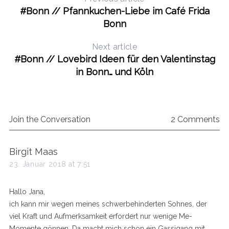
#Bonn // Pfannkuchen-Liebe im Café Frida
Bonn
Next article
#Bonn // Lovebird Ideen für den Valentinstag
in Bonn… und Köln
Join the Conversation
2 Comments
s
Birgit Maas
a
23. Januar 2018 at 7:51
y
s
Hallo Jana,
:
ich kann mir wegen meines schwerbehinderten Sohnes, der
viel Kraft und Aufmerksamkeit erfordert nur wenige Me-
Momente gönnen. Da macht mich schon ein Gassigang mit