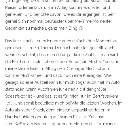
30 Tage lang belVita soft in Deinen Alltag, als Bürosnack, auf
Reisen oder einfach, um im Alltag kurz innezuhalten und
genießen. Und berichte davon, wie es Dir ergangen ist. Sehr
gerne! Sich nochmal bewusster über Me-Time Momente
Gedanken zu machen, ganz mein Ding 😉
Das kurz innehalten oder aber auch einfach, den Moment zu
genießen, ist mein Thema. Denn ich habe festgestellt, auch,
wenn es scheint, dass man dafür gar keine Zeit hat, man wird
die Me-Time-Inseln schon finden. Schon ein Milchkaffee kann
meine kleine Insel im Alltag sein. Cremiger Milchschaum,
warmer Milchkaffee… und dazu noch eine Kleinigkeit. Wie
gesagt, so eine Auszeit kann für mich sogar auch mal im Auto
stattfinden (wenn Autofahren für einen nicht der größte
Stressfaktor ist – und das ist es für mich nur im Berufsverkehr
*lol). Und somit begleitete mich belVita die letzten Wochen. Im
Auto als super Snack, denn einzeln verpackt wartet er im
Handschuhfach geduldig auf seinen Einsatz. Zuhause
zum Kaffee am Nachmittag oder am Morgen als Teil meines