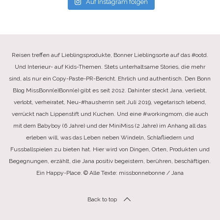
Auf Instagram folgen
Reisen treffen auf Lieblingsprodukte, Bonner Lieblingsorte auf das #ootd.
Und Interieur- auf Kids-Themen. Stets unterhaltsame Stories, die mehr
sind, als nur ein Copy-Paste-PR-Bericht. Ehrlich und authentisch. Den Bonn
Blog MissBonn(e)Bonn(e) gibt es seit 2012. Dahinter steckt Jana, verliebt,
verlobt, verheiratet, Neu-#hausherrin seit Juli 2019, vegetarisch lebend,
verrückt nach Lippenstift und Kuchen. Und eine #workingmom, die auch
mit dem Babyboy (6 Jahre) und der MiniMiss (2 Jahre) im Anhang all das
erleben will, was das Leben neben Windeln, Schlafliedern und
Fussballspielen zu bieten hat. Hier wird von Dingen, Orten, Produkten und
Begegnungen, erzählt, die Jana positiv begeistern, berühren, beschäftigen.
Ein Happy-Place. © Alle Texte: missbonnebonne / Jana
Back to top