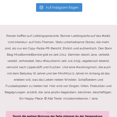
Auf Instagram folgen
Reisen treffen auf Lieblingsprodukte, Bonner Lieblingsorte auf das #ootd.
Und Interieur- auf Kids-Themen. Stets unterhaltsame Stories, die mehr
sind, als nur ein Copy-Paste-PR-Bericht. Ehrlich und authentisch. Den Bonn
Blog MissBonn(e)Bonn(e) gibt es seit 2012. Dahinter steckt Jana, verliebt,
verlobt, verheiratet, Neu-#hausherrin seit Juli 2019, vegetarisch lebend,
verrückt nach Lippenstift und Kuchen. Und eine #workingmom, die auch
mit dem Babyboy (6 Jahre) und der MiniMiss (2 Jahre) im Anhang all das
erleben will, was das Leben neben Windeln, Schlafliedern und
Fussballspielen zu bieten hat. Hier wird von Dingen, Orten, Produkten und
Begegnungen, erzählt, die Jana positiv begeistern, berühren, beschäftigen.
Ein Happy-Place. © Alle Texte: missbonnebonne / Jana
Back to top
Durch die weitere Nutzung der Seite stimmst du der Verwendung