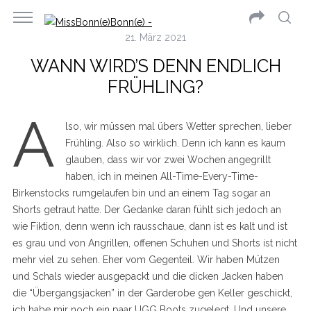
21. März 2021
WANN WIRD’S DENN ENDLICH
FRÜHLING?
A
lso, wir müssen mal übers Wetter sprechen, lieber
Frühling. Also so wirklich. Denn ich kann es kaum
glauben, dass wir vor zwei Wochen angegrillt
haben, ich in meinen All-Time-Every-Time-
Birkenstocks rumgelaufen bin und an einem Tag sogar an
Shorts getraut hatte. Der Gedanke daran fühlt sich jedoch an
wie Fiktion, denn wenn ich rausschaue, dann ist es kalt und ist
es grau und von Angrillen, offenen Schuhen und Shorts ist nicht
mehr viel zu sehen. Eher vom Gegenteil. Wir haben Mützen
und Schals wieder ausgepackt und die dicken Jacken haben
die “Übergangsjacken” in der Garderobe gen Keller geschickt,
ich habe mir noch ein paar UGG Boots zugelegt. Und unsere