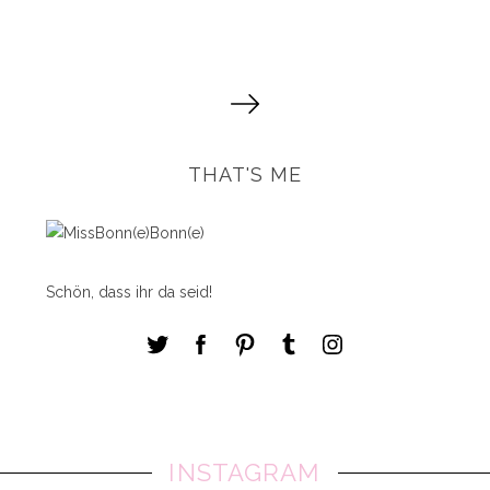
S
e
i
t
THAT'S ME
e
n
n
u
Schön, dass ihr da seid!
m
m
e
r
i
e
r
INSTAGRAM
u