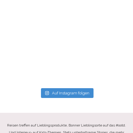
Auf Instagram folgen
Reisen treffen auf Lieblingsprodukte, Bonner Lieblingsorte auf das #ootd.
Und Interieur- auf Kids-Themen. Stets unterhaltsame Stories, die mehr