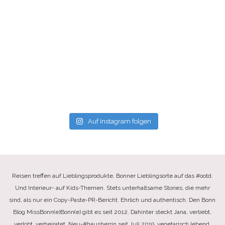
Auf Instagram folgen
Reisen treffen auf Lieblingsprodukte, Bonner Lieblingsorte auf das #ootd.
Und Interieur- auf Kids-Themen. Stets unterhaltsame Stories, die mehr
sind, als nur ein Copy-Paste-PR-Bericht. Ehrlich und authentisch. Den Bonn
Blog MissBonn(e)Bonn(e) gibt es seit 2012. Dahinter steckt Jana, verliebt,
verlobt, verheiratet, Neu-#hausherrin seit Juli 2019, vegetarisch lebend,