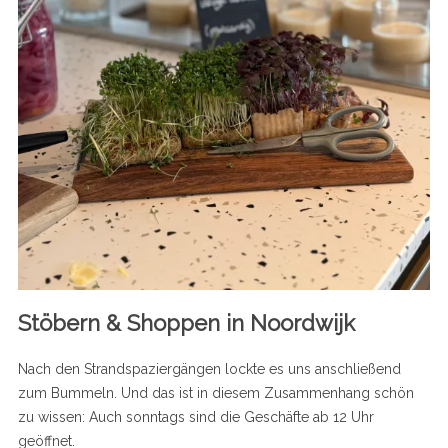
S
e
a
r
c
h
Stöbern & Shoppen in Noordwijk
f
o
r
Nach den Strandspaziergängen lockte es uns anschließend
:
zum Bummeln. Und das ist in diesem Zusammenhang schön
zu wissen: Auch sonntags sind die Geschäfte ab 12 Uhr
geöffnet.