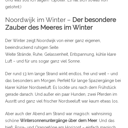
Und was soll ich sagen? (Spoiler: Es hat sich sowas von
gelohnt.)
Noordwijk im Winter –
Der besondere
Zauber des Meeres im Winter
Der Winter zeigt Noordwijk von einer ganz eigenen,
beeindruckend ruhigen Seite.
Weite Strände, Ruhe, Gelassenheit, Entspannung, kühle klare
Luft – und für uns sogar ganz viel Sonne.
Der rund 13 km lange Strand wirkt endlos, frei und weit – und
das besonders am Morgen. Perfekt für lange Spaziergänge bei
klarer kühler Nordseeluft. Es lockte uns nach dem Frühstück
gerade danach. Und außer ein paar Hunden, zwei Pferden im
Ausritt und ganz viel frischer Nordseeluft war kaum etwas los.
Aber auch der Abend am Strand war magisch: wahnsinnig
schöne
Wintersonnenuntergänge über dem Meer
. Und das
hieß: Rosa- und Orangetöne am Horizont – einfach magisch.