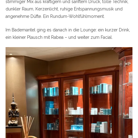
stimmiger Mix aus kräftigem und sanftem Druck, tolle Technik,
dunkler Raum, Kerzenlicht, ruhige Entspannungsmusik und
angenehme Düfte. Ein Rundum-Wohlfühlmoment.
Im Bademantel ging es danach in die Lounge: ein kurzer Drink,
ein kleiner Plausch mit Rabea – und weiter zum Facial.