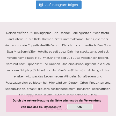
Auf Instagram folgen
Reisen treffen auf Lieblingsprodukte, Bonner Lieblingsorte auf das #ootd.
Und Interieur- auf Kids-Themen. Stets unterhaltsame Stories, die mehr
sind, als nur ein Copy-Paste-PR-Bericht. Ehrlich und authentisch. Den Bonn
Blog MissBonn(e)Bonn(e) gibt es seit 2012. Dahinter steckt Jana, verliebt,
verlobt, verheiratet, Neu-#hausherrin seit Juli 2019, vegetarisch lebend,
verrückt nach Lippenstift und Kuchen. Und eine #workingmom, die auch
mit dem Babyboy (6 Jahre) und der MiniMiss (2 Jahre) im Anhang all das
erleben will, was das Leben neben Windeln, Schlafliedern und
Fussballspielen zu bieten hat. Hier wird von Dingen, Orten, Produkten und
Begegnungen, erzählt, die Jana positiv begeistern, berühren, beschäftigen.
Ein Happy-Place. © Alle Texte: missbonnebonne / Jana
Durch die weitere Nutzung der Seite stimmst du der Verwendung
OK
von Cookies zu.
Datenschutz
Back to top