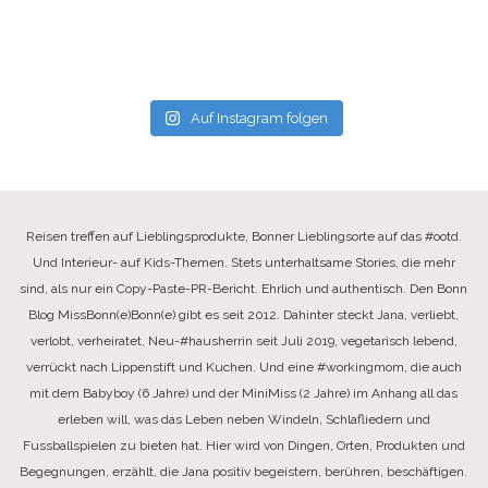
Auf Instagram folgen
Reisen treffen auf Lieblingsprodukte, Bonner Lieblingsorte auf das #ootd.
Und Interieur- auf Kids-Themen. Stets unterhaltsame Stories, die mehr
sind, als nur ein Copy-Paste-PR-Bericht. Ehrlich und authentisch. Den Bonn
Blog MissBonn(e)Bonn(e) gibt es seit 2012. Dahinter steckt Jana, verliebt,
verlobt, verheiratet, Neu-#hausherrin seit Juli 2019, vegetarisch lebend,
verrückt nach Lippenstift und Kuchen. Und eine #workingmom, die auch
mit dem Babyboy (6 Jahre) und der MiniMiss (2 Jahre) im Anhang all das
erleben will, was das Leben neben Windeln, Schlafliedern und
Fussballspielen zu bieten hat. Hier wird von Dingen, Orten, Produkten und
Begegnungen, erzählt, die Jana positiv begeistern, berühren, beschäftigen.