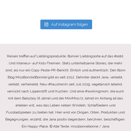
Auf Instagram folgen
Reisen treffen auf Lieblingsprodukte, Bonner Lieblingsorte auf das #ootd.
Und Interieur- auf Kids-Themen. Stets unterhaltsame Stories, die mehr
sind, als nur ein Copy-Paste-PR-Bericht. Ehrlich und authentisch. Den Bonn
Blog MissBonn(e)Bonn(e) gibt es seit 2012. Dahinter steckt Jana, verliebt,
verlobt, verheiratet, Neu-#hausherrin seit Juli 2019, vegetarisch lebend,
verrückt nach Lippenstift und Kuchen. Und eine #workingmom, die auch
mit dem Babyboy (6 Jahre) und der MiniMiss (2 Jahre) im Anhang all das
erleben will, was das Leben neben Windeln, Schlafliedern und
Fussballspielen zu bieten hat. Hier wird von Dingen, Orten, Produkten und
Begegnungen, erzählt, die Jana positiv begeistern, berühren, beschäftigen.
Ein Happy-Place. © Alle Texte: missbonnebonne / Jana