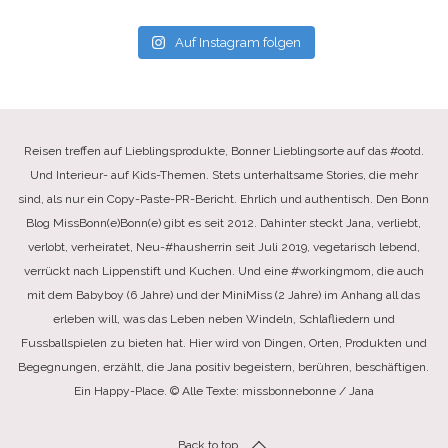
Auf Instagram folgen
Reisen treffen auf Lieblingsprodukte, Bonner Lieblingsorte auf das #ootd.
Und Interieur- auf Kids-Themen. Stets unterhaltsame Stories, die mehr
sind, als nur ein Copy-Paste-PR-Bericht. Ehrlich und authentisch. Den Bonn
Blog MissBonn(e)Bonn(e) gibt es seit 2012. Dahinter steckt Jana, verliebt,
verlobt, verheiratet, Neu-#hausherrin seit Juli 2019, vegetarisch lebend,
verrückt nach Lippenstift und Kuchen. Und eine #workingmom, die auch
mit dem Babyboy (6 Jahre) und der MiniMiss (2 Jahre) im Anhang all das
erleben will, was das Leben neben Windeln, Schlafliedern und
Fussballspielen zu bieten hat. Hier wird von Dingen, Orten, Produkten und
Begegnungen, erzählt, die Jana positiv begeistern, berühren, beschäftigen.
Ein Happy-Place. © Alle Texte: missbonnebonne / Jana
Back to top