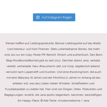
Auf Instagram folgen
Reisen treffen auf Lieblingsprodukte, Bonner Lieblingsorte auf das #ootd.
Und Interieur- auf Kids-Themen. Stets unterhaltsame Stories, die mehr
sind, als nur ein Copy-Paste-PR-Bericht. Ehrlich und authentisch. Den Bonn
Blog MissBonn(e)Bonn(e) gibt es seit 2012. Dahinter steckt Jana, verliebt,
verlobt, verheiratet, Neu-#hausherrin seit Juli 2019, vegetarisch lebend,
verrückt nach Lippenstift und Kuchen. Und eine #workingmom, die auch
mit dem Babyboy (6 Jahre) und der MiniMiss (2 Jahre) im Anhang all das
erleben will, was das Leben neben Windeln, Schlafliedern und
Fussballspielen zu bieten hat. Hier wird von Dingen, Orten, Produkten und
Begegnungen, erzählt, die Jana positiv begeistern, berühren, beschäftigen.
Ein Happy-Place. © Alle Texte: missbonnebonne / Jana