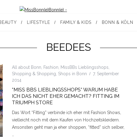
BEAUTY
LIFESTYLE
FAMILY & KIDS
BONN & KÖLN
BEEDEES
All about Bonn
,
Fashion
,
MissBBs Lieblingsshops
,
Shopping & Shopping
,
Shops in Bonn
7. September
2014
*MISS BBS LIEBLINGSSHOPS* WARUM HABE
ICH DAS NICHT EHER GEMACHT? FITTING IM
TRIUMPH STORE
Das Wort “Fitting” verbinde ich eher mit Fashion Shows,
vielleicht noch mit dem Kaufen von Hochzeitskleidern.
Ansonsten geht man ja eher shoppen, “fitted” sich selber,
…