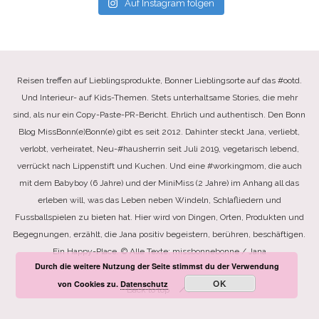
Auf Instagram folgen
Reisen treffen auf Lieblingsprodukte, Bonner Lieblingsorte auf das #ootd.
Und Interieur- auf Kids-Themen. Stets unterhaltsame Stories, die mehr
sind, als nur ein Copy-Paste-PR-Bericht. Ehrlich und authentisch. Den Bonn
Blog MissBonn(e)Bonn(e) gibt es seit 2012. Dahinter steckt Jana, verliebt,
verlobt, verheiratet, Neu-#hausherrin seit Juli 2019, vegetarisch lebend,
verrückt nach Lippenstift und Kuchen. Und eine #workingmom, die auch
mit dem Babyboy (6 Jahre) und der MiniMiss (2 Jahre) im Anhang all das
erleben will, was das Leben neben Windeln, Schlafliedern und
Fussballspielen zu bieten hat. Hier wird von Dingen, Orten, Produkten und
Begegnungen, erzählt, die Jana positiv begeistern, berühren, beschäftigen.
Ein Happy-Place. © Alle Texte: missbonnebonne / Jana
Durch die weitere Nutzung der Seite stimmst du der Verwendung
OK
von Cookies zu.
Datenschutz
Back to top