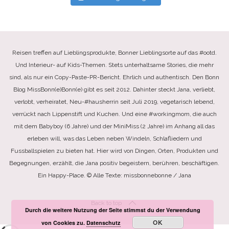
Reisen treffen auf Lieblingsprodukte, Bonner Lieblingsorte auf das #ootd.
Und Interieur- auf Kids-Themen. Stets unterhaltsame Stories, die mehr
sind, als nur ein Copy-Paste-PR-Bericht. Ehrlich und authentisch. Den Bonn
Blog MissBonn(e)Bonn(e) gibt es seit 2012. Dahinter steckt Jana, verliebt,
verlobt, verheiratet, Neu-#hausherrin seit Juli 2019, vegetarisch lebend,
verrückt nach Lippenstift und Kuchen. Und eine #workingmom, die auch
mit dem Babyboy (6 Jahre) und der MiniMiss (2 Jahre) im Anhang all das
erleben will, was das Leben neben Windeln, Schlafliedern und
Fussballspielen zu bieten hat. Hier wird von Dingen, Orten, Produkten und
Begegnungen, erzählt, die Jana positiv begeistern, berühren, beschäftigen.
Ein Happy-Place. © Alle Texte: missbonnebonne / Jana
Back to top
Durch die weitere Nutzung der Seite stimmst du der Verwendung
OK
von Cookies zu.
Datenschutz