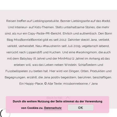
Reisen treffen auf Lieblingsprodukte, Bonner Lieblingsorte auf das #ootd.
Und Interieur- auf Kids-Themen. Stets unterhaltsame Stories, die mehr
sind, als nur ein Copy-Paste-PR-Bericht. Ehrlich und authentisch. Den Bonn
Blog MissBonn(e)Bonn(e) gibt es seit 2012. Dahinter steckt Jana, verliebt,
verlobt, verheiratet, Neu-#hausherrin seit Juli 2019, vegetarisch lebend,
verrückt nach Lippenstift und Kuchen. Und eine #workingmom, die auch
mit dem Babyboy (6 Jahre) und der MiniMiss (2 Jahre) im Anhang all das
erleben will, was das Leben neben Windeln, Schlafliedern und
Fussballspielen zu bieten hat. Hier wird von Dingen, Orten, Produkten und
Begegnungen, erzählt, die Jana positiv begeistern, berühren, beschäftigen.
Ein Happy-Place. © Alle Texte: missbonnebonne / Jana
Back to top
Durch die weitere Nutzung der Seite stimmst du der Verwendung
OK
von Cookies zu.
Datenschutz