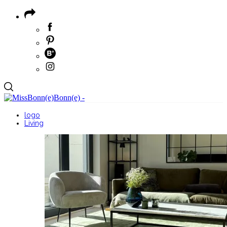
logo
Living