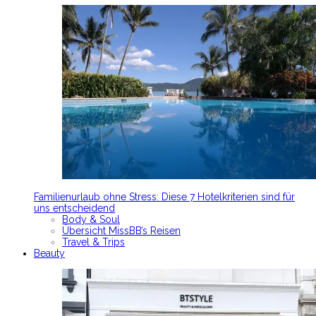
Familienurlaub ohne Stress: Diese 7 Hotelkriterien sind für
uns entscheidend
Body & Soul
Übersicht MissBB’s Reisen
Travel & Trips
Beauty