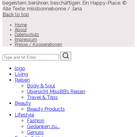
begeistern, berühren, beschäftigen. Ein Happy-Place. ©
Alle Texte: missbonnebonne / Jana
Back to top
Home
About
Datenschutz
Impressum
Presse / Kooperationen
Search
Search
for:
logo
Living
Reisen
Body & Soul
Übersicht MissBB’s Reisen
Travel & Trips
Beauty
Beauty Products
Lifestyle
Fashion
Gedanken zu….
Genuss