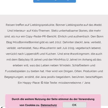
Reisen treffen auf Lieblingsprodukte, Bonner Lieblingsorte auf das #ootd.
Und Interieur- auf Kids-Themen. Stets unterhaltsame Stories, die mehr
sind, als nur ein Copy-Paste-PR-Bericht. Ehrlich und authentisch. Den Bonn
Blog MissBonn(e)Bonn(e) gibt es seit 2012. Dahinter steckt Jana, verliebt,
verlobt, verheiratet, Neu-#hausherrin seit Juli 2019, vegetarisch lebend,
verrückt nach Lippenstift und Kuchen. Und eine #workingmom, die auch
mit dem Babyboy (6 Jahre) und der MiniMiss (2 Jahre) im Anhang all das
erleben will, was das Leben neben Windeln, Schlafliedern und
Fussballspielen zu bieten hat. Hier wird von Dingen, Orten, Produkten und
Begegnungen, erzählt, die Jana positiv begeistern, berühren, beschäftigen.
Ein Happy-Place. © Alle Texte: missbonnebonne / Jana
Back to top
Durch die weitere Nutzung der Seite stimmst du der Verwendung
OK
von Cookies zu.
Datenschutz