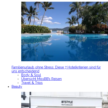
Familienurlaub ohne Stress: Diese 7 Hotelkriterien sind für
uns entscheidend
Body & Soul
Übersicht MissBB’s Reisen
Travel & Trips
Beauty