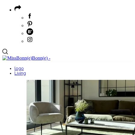
logo
Living