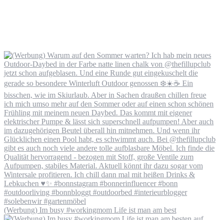
(Werbung) Im busy #workingmom Life ist man am best