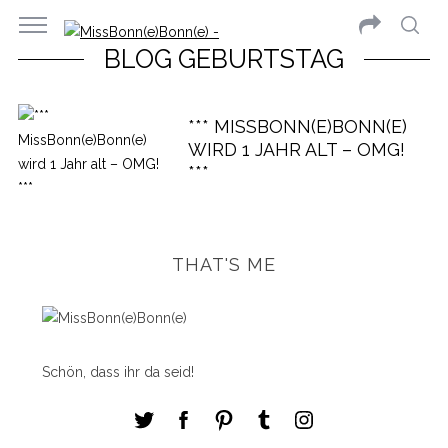
BLOG GEBURTSTAG
*** MISSBONN(E)BONN(E)
WIRD 1 JAHR ALT – OMG!
***
THAT'S ME
Schön, dass ihr da seid!