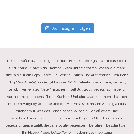
Auf Instagram folgen
Reisen treffen auf Lieblingsprodukte, Bonner Lieblingsorte auf das #ootd.
Und Interieur- auf Kids-Themen. Stets unterhaltsame Stories, die mehr
sind, als nur ein Copy-Paste-PR-Bericht. Ehrlich und authentisch. Den Bonn
Blog MissBonn(e)Bonn(e) gibt es seit 2012. Dahinter steckt Jana, verliebt,
verlobt, verheiratet, Neu-#hausherrin seit Juli 2019, vegetarisch lebend,
verrückt nach Lippenstift und Kuchen. Und eine #workingmom, die auch
mit dem Babyboy (6 Jahre) und der MiniMiss (2 Jahre) im Anhang all das
erleben will, was das Leben neben Windeln, Schlafliedern und
Fussballspielen zu bieten hat. Hier wird von Dingen, Orten, Produkten und
Begegnungen, erzählt, die Jana positiv begeistern, berühren, beschäftigen.
Ein Happy-Place. © Alle Texte: missbonnebonne / Jana