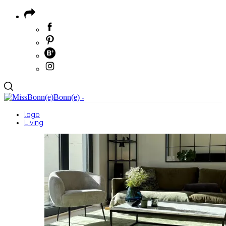
logo
Living