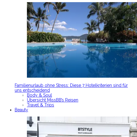
Familienurlaub ohne Stress: Diese 7 Hotelkriterien sind für
uns entscheidend
Body & Soul
Übersicht MissBB’s Reisen
Travel & Trips
Beauty