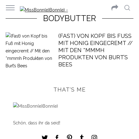
BODYBUTTER
(FAST) VON KOPF BIS FUSS M
IT HONIG EINGECREMT // M
IT DEN *MMMH P
RODUKTEN VON BURT’S B
EES
THAT'S ME
Schön, dass ihr da seid!