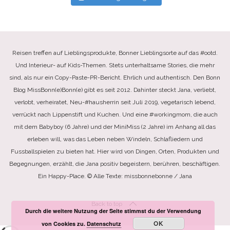
Reisen treffen auf Lieblingsprodukte, Bonner Lieblingsorte auf das #ootd.
Und Interieur- auf Kids-Themen. Stets unterhaltsame Stories, die mehr
sind, als nur ein Copy-Paste-PR-Bericht. Ehrlich und authentisch. Den Bonn
Blog MissBonn(e)Bonn(e) gibt es seit 2012. Dahinter steckt Jana, verliebt,
verlobt, verheiratet, Neu-#hausherrin seit Juli 2019, vegetarisch lebend,
verrückt nach Lippenstift und Kuchen. Und eine #workingmom, die auch
mit dem Babyboy (6 Jahre) und der MiniMiss (2 Jahre) im Anhang all das
erleben will, was das Leben neben Windeln, Schlafliedern und
Fussballspielen zu bieten hat. Hier wird von Dingen, Orten, Produkten und
Begegnungen, erzählt, die Jana positiv begeistern, berühren, beschäftigen.
Ein Happy-Place. © Alle Texte: missbonnebonne / Jana
Back to top
Durch die weitere Nutzung der Seite stimmst du der Verwendung
OK
von Cookies zu.
Datenschutz