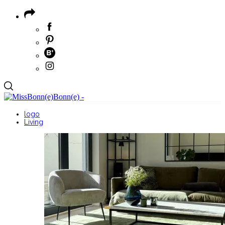
logo
Living