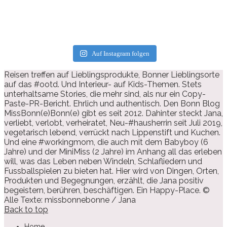
Auf Instagram folgen
Reisen treffen auf Lieblingsprodukte, Bonner Lieblingsorte
auf das #ootd. Und Interieur- auf Kids-Themen. Stets
unterhaltsame Stories, die mehr sind, als nur ein Copy-
Paste-PR-Bericht. Ehrlich und authentisch. Den Bonn Blog
MissBonn(e)Bonn(e) gibt es seit 2012. Dahinter steckt Jana,
verliebt, verlobt, verheiratet, Neu-#hausherrin seit Juli 2019,
vegetarisch lebend, verrückt nach Lippenstift und Kuchen.
Und eine #workingmom, die auch mit dem Babyboy (6
Jahre) und der MiniMiss (2 Jahre) im Anhang all das erleben
will, was das Leben neben Windeln, Schlafliedern und
Fussballspielen zu bieten hat. Hier wird von Dingen, Orten,
Produkten und Begegnungen, erzählt, die Jana positiv
begeistern, berühren, beschäftigen. Ein Happy-Place. ©
Alle Texte: missbonnebonne / Jana
Back to top
Home