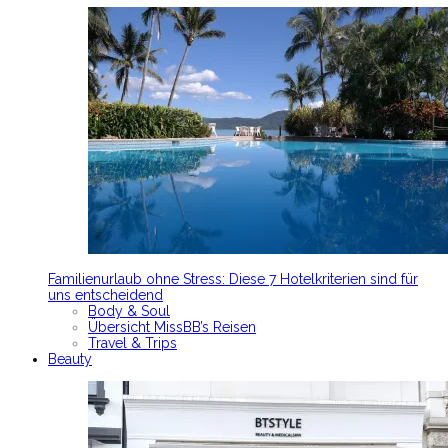
Familienurlaub ohne Stress: Diese 7 Hotelkriterien sind für
uns entscheidend
Body & Soul
Übersicht MissBB’s Reisen
Travel & Trips
Beauty