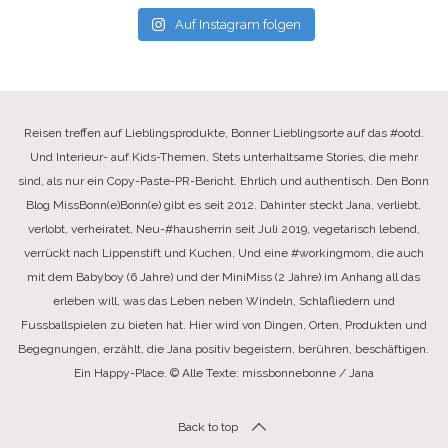
Auf Instagram folgen
Reisen treffen auf Lieblingsprodukte, Bonner Lieblingsorte auf das #ootd.
Und Interieur- auf Kids-Themen. Stets unterhaltsame Stories, die mehr
sind, als nur ein Copy-Paste-PR-Bericht. Ehrlich und authentisch. Den Bonn
Blog MissBonn(e)Bonn(e) gibt es seit 2012. Dahinter steckt Jana, verliebt,
verlobt, verheiratet, Neu-#hausherrin seit Juli 2019, vegetarisch lebend,
verrückt nach Lippenstift und Kuchen. Und eine #workingmom, die auch
mit dem Babyboy (6 Jahre) und der MiniMiss (2 Jahre) im Anhang all das
erleben will, was das Leben neben Windeln, Schlafliedern und
Fussballspielen zu bieten hat. Hier wird von Dingen, Orten, Produkten und
Begegnungen, erzählt, die Jana positiv begeistern, berühren, beschäftigen.
Ein Happy-Place. © Alle Texte: missbonnebonne / Jana
Back to top