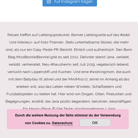
Auf Instagram folgen
Reisen treffen auf Lieblingsprodukte, Bonner Lieblingsorte auf das #ootd.
Und Interieur- auf Kids-Themen. Stets unterhaltsame Stories, die mehr
sind, als nur ein Copy-Paste-PR-Bericht. Ehrlich und authentisch. Den Bonn
Blog MissBonn(e)Bonn(e) gibt es seit 2012. Dahinter steckt Jana, verliebt,
verlobt, verheiratet, Neu-#hausherrin seit Juli 2019, vegetarisch lebend,
verrückt nach Lippenstift und Kuchen. Und eine #workingmom, die auch
mit dem Babyboy (6 Jahre) und der MiniMiss (2 Jahre) im Anhang all das
erleben will, was das Leben neben Windeln, Schlafliedern und
Fussballspielen zu bieten hat. Hier wird von Dingen, Orten, Produkten und
Begegnungen, erzählt, die Jana positiv begeistern, berühren, beschäftigen.
Ein Happy-Place. © Alle Texte: missbonnebonne / Jana
Durch die weitere Nutzung der Seite stimmst du der Verwendung
OK
von Cookies zu.
Datenschutz
Back to top