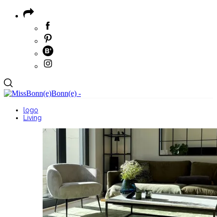
logo
Living