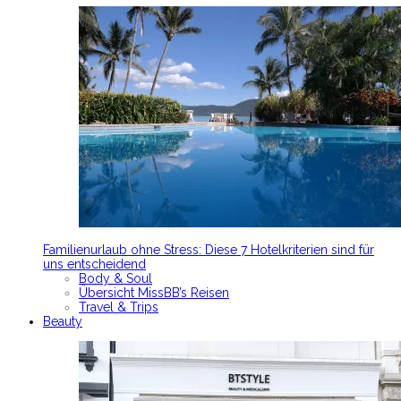
Familienurlaub ohne Stress: Diese 7 Hotelkriterien sind für
uns entscheidend
Body & Soul
Übersicht MissBB’s Reisen
Travel & Trips
Beauty