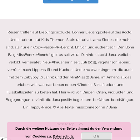
Reisen treffen auf Lieblingsprodukte, Bonner Lieblingsorte auf das #ootd.
Und Interieur- auf Kids-Themen. Stets unterhaltsame Stories, die mehr
sind, als nur ein Copy-Paste-PR-Bericht. Ehrlich und authentisch. Den Bonn
Blog MissBonn(e)Bonn(e) gibt es seit 2012. Dahinter steckt Jana, verliebt,
verlobt, verheiratet, Neu-#hausherrin seit Juli 2019, vegetarisch lebend,
verrückt nach Lippenstift und Kuchen. Und eine #workingmom, die auch
mit dem Babyboy (6 Jahre) und der MiniMiss (2 Jahre) im Anhang all das
erleben will, was das Leben neben Windeln, Schlafliedern und
Fussballspielen zu bieten hat. Hier wird von Dingen, Orten, Produkten und
Begegnungen, erzählt, die Jana positiv begeistern, berühren, beschäftigen.
Ein Happy-Place. © Alle Texte: missbonnebonne / Jana
Back to top
Durch die weitere Nutzung der Seite stimmst du der Verwendung
OK
von Cookies zu.
Datenschutz