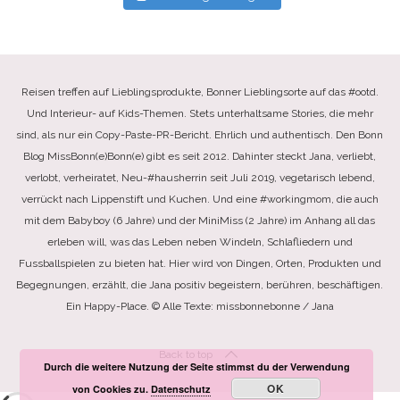
Reisen treffen auf Lieblingsprodukte, Bonner Lieblingsorte auf das #ootd.
Und Interieur- auf Kids-Themen. Stets unterhaltsame Stories, die mehr
sind, als nur ein Copy-Paste-PR-Bericht. Ehrlich und authentisch. Den Bonn
Blog MissBonn(e)Bonn(e) gibt es seit 2012. Dahinter steckt Jana, verliebt,
verlobt, verheiratet, Neu-#hausherrin seit Juli 2019, vegetarisch lebend,
verrückt nach Lippenstift und Kuchen. Und eine #workingmom, die auch
mit dem Babyboy (6 Jahre) und der MiniMiss (2 Jahre) im Anhang all das
erleben will, was das Leben neben Windeln, Schlafliedern und
Fussballspielen zu bieten hat. Hier wird von Dingen, Orten, Produkten und
Begegnungen, erzählt, die Jana positiv begeistern, berühren, beschäftigen.
Ein Happy-Place. © Alle Texte: missbonnebonne / Jana
Back to top
Durch die weitere Nutzung der Seite stimmst du der Verwendung
OK
von Cookies zu.
Datenschutz