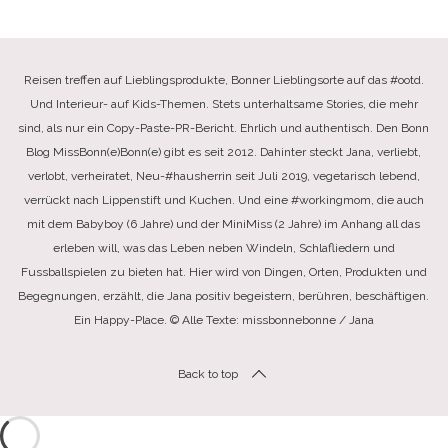
Reisen treffen auf Lieblingsprodukte, Bonner Lieblingsorte auf das #ootd.
Und Interieur- auf Kids-Themen. Stets unterhaltsame Stories, die mehr
sind, als nur ein Copy-Paste-PR-Bericht. Ehrlich und authentisch. Den Bonn
Blog MissBonn(e)Bonn(e) gibt es seit 2012. Dahinter steckt Jana, verliebt,
verlobt, verheiratet, Neu-#hausherrin seit Juli 2019, vegetarisch lebend,
verrückt nach Lippenstift und Kuchen. Und eine #workingmom, die auch
mit dem Babyboy (6 Jahre) und der MiniMiss (2 Jahre) im Anhang all das
erleben will, was das Leben neben Windeln, Schlafliedern und
Fussballspielen zu bieten hat. Hier wird von Dingen, Orten, Produkten und
Begegnungen, erzählt, die Jana positiv begeistern, berühren, beschäftigen.
Ein Happy-Place. © Alle Texte: missbonnebonne / Jana
Back to top