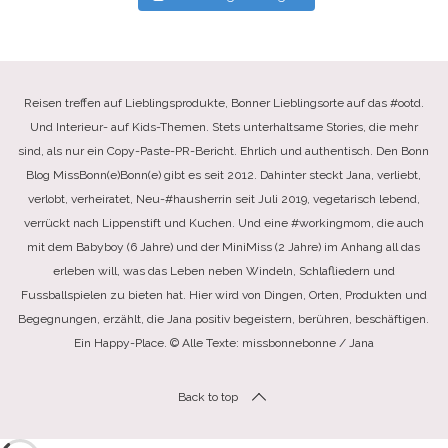
Reisen treffen auf Lieblingsprodukte, Bonner Lieblingsorte auf das #ootd.
Und Interieur- auf Kids-Themen. Stets unterhaltsame Stories, die mehr
sind, als nur ein Copy-Paste-PR-Bericht. Ehrlich und authentisch. Den Bonn
Blog MissBonn(e)Bonn(e) gibt es seit 2012. Dahinter steckt Jana, verliebt,
verlobt, verheiratet, Neu-#hausherrin seit Juli 2019, vegetarisch lebend,
verrückt nach Lippenstift und Kuchen. Und eine #workingmom, die auch
mit dem Babyboy (6 Jahre) und der MiniMiss (2 Jahre) im Anhang all das
erleben will, was das Leben neben Windeln, Schlafliedern und
Fussballspielen zu bieten hat. Hier wird von Dingen, Orten, Produkten und
Begegnungen, erzählt, die Jana positiv begeistern, berühren, beschäftigen.
Ein Happy-Place. © Alle Texte: missbonnebonne / Jana
Back to top