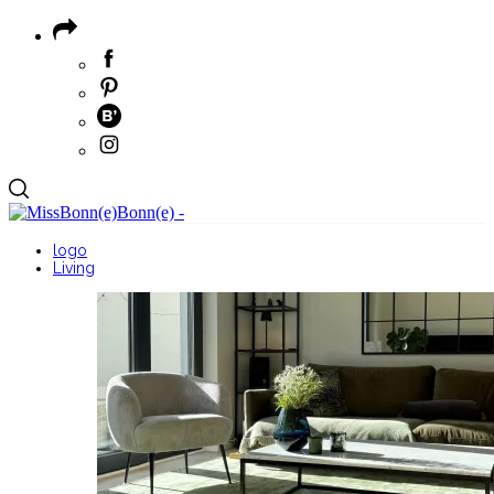
logo
Living