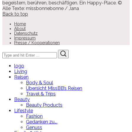
begeistern, berühren, beschäftigen. Ein Happy-Place. ©
Alle Texte: missbonnebonne / Jana
Back to top
Home
About
Datenschutz
Impressum
Presse / Kooperationen
Search
Search
for:
logo
Living
Reisen
Body & Soul
Übersicht MissBB’s Reisen
Travel & Trips
Beauty
Beauty Products
Lifestyle
Fashion
Gedanken zu….
Genuss