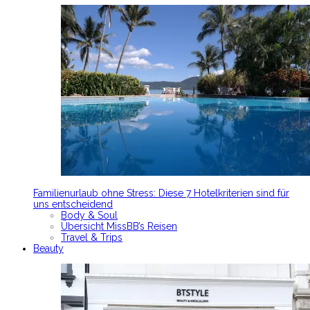
Familienurlaub ohne Stress: Diese 7 Hotelkriterien sind für
uns entscheidend
Body & Soul
Übersicht MissBB’s Reisen
Travel & Trips
Beauty