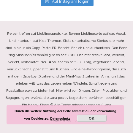
Auf Instagram folgen
Reisen treffen auf Lieblingsprodukte, Bonner Lieblingsorte auf das #ootd.
Und Interieur- auf Kids-Themen. Stets unterhaltsame Stories, die mehr
sind, als nur ein Copy-Paste-PR-Bericht. Ehrlich und authentisch. Den Bonn
Blog MissBonn(e)Bonn(e) gibt es seit 2012. Dahinter steckt Jana, verliebt,
verlobt, verheiratet, Neu-#hausherrin seit Juli 2019, vegetarisch lebend,
verrückt nach Lippenstift und Kuchen. Und eine #workingmom, die auch
mit dem Babyboy (6 Jahre) und der MiniMiss (2 Jahre) im Anhang all das
erleben will, was das Leben neben Windeln, Schlafliedern und
Fussballspielen zu bieten hat. Hier wird von Dingen, Orten, Produkten und
Begegnungen, erzählt, die Jana positiv begeistern, berühren, beschäftigen.
Ein Happy-Place. © Alle Texte: missbonnebonne / Jana
Durch die weitere Nutzung der Seite stimmst du der Verwendung
OK
von Cookies zu.
Datenschutz
Back to top