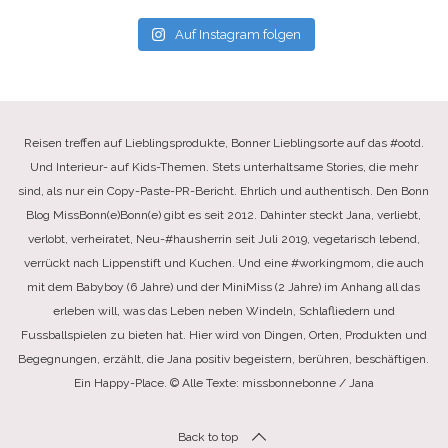
Auf Instagram folgen
Reisen treffen auf Lieblingsprodukte, Bonner Lieblingsorte auf das #ootd.
Und Interieur- auf Kids-Themen. Stets unterhaltsame Stories, die mehr
sind, als nur ein Copy-Paste-PR-Bericht. Ehrlich und authentisch. Den Bonn
Blog MissBonn(e)Bonn(e) gibt es seit 2012. Dahinter steckt Jana, verliebt,
verlobt, verheiratet, Neu-#hausherrin seit Juli 2019, vegetarisch lebend,
verrückt nach Lippenstift und Kuchen. Und eine #workingmom, die auch
mit dem Babyboy (6 Jahre) und der MiniMiss (2 Jahre) im Anhang all das
erleben will, was das Leben neben Windeln, Schlafliedern und
Fussballspielen zu bieten hat. Hier wird von Dingen, Orten, Produkten und
Begegnungen, erzählt, die Jana positiv begeistern, berühren, beschäftigen.
Ein Happy-Place. © Alle Texte: missbonnebonne / Jana
Back to top