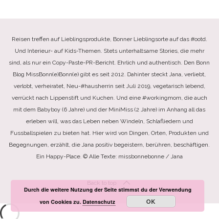
Reisen treffen auf Lieblingsprodukte, Bonner Lieblingsorte auf das #ootd.
Und Interieur- auf Kids-Themen. Stets unterhaltsame Stories, die mehr
sind, als nur ein Copy-Paste-PR-Bericht. Ehrlich und authentisch. Den Bonn
Blog MissBonn(e)Bonn(e) gibt es seit 2012. Dahinter steckt Jana, verliebt,
verlobt, verheiratet, Neu-#hausherrin seit Juli 2019, vegetarisch lebend,
verrückt nach Lippenstift und Kuchen. Und eine #workingmom, die auch
mit dem Babyboy (6 Jahre) und der MiniMiss (2 Jahre) im Anhang all das
erleben will, was das Leben neben Windeln, Schlafliedern und
Fussballspielen zu bieten hat. Hier wird von Dingen, Orten, Produkten und
Begegnungen, erzählt, die Jana positiv begeistern, berühren, beschäftigen.
Ein Happy-Place. © Alle Texte: missbonnebonne / Jana
Back to top
Durch die weitere Nutzung der Seite stimmst du der Verwendung
OK
von Cookies zu.
Datenschutz