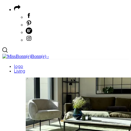
logo
Living