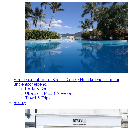
Familienurlaub ohne Stress: Diese 7 Hotelkriterien sind für
uns entscheidend
Body & Soul
Übersicht MissBB’s Reisen
Travel & Trips
Beauty