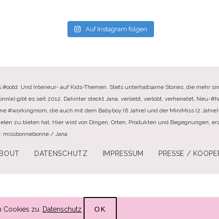
Auf Instagram folgen
s #ootd. Und Interieur- auf Kids-Themen. Stets unterhaltsame Stories, die mehr sin
e) gibt es seit 2012. Dahinter steckt Jana, verliebt, verlobt, verheiratet, Neu-#ha
ine #workingmom, die auch mit dem Babyboy (6 Jahre) und der MiniMiss (2 Jahre) 
elen zu bieten hat. Hier wird von Dingen, Orten, Produkten und Begegnungen, erzä
te: missbonnebonne / Jana
BOUT
DATENSCHUTZ
IMPRESSUM
PRESSE / KOOPE
n Cookies zu.
Datenschutz
OK