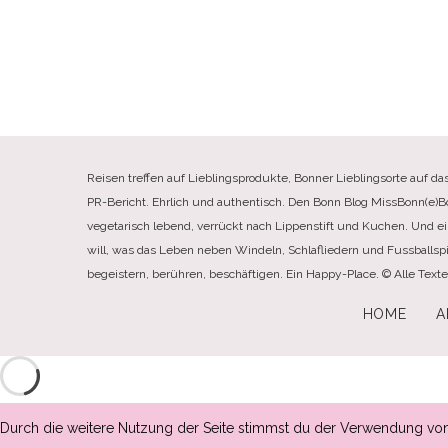
Reisen treffen auf Lieblingsprodukte, Bonner Lieblingsorte auf da
PR-Bericht. Ehrlich und authentisch. Den Bonn Blog MissBonn(e)Bonn(
vegetarisch lebend, verrückt nach Lippenstift und Kuchen. Und e
will, was das Leben neben Windeln, Schlafliedern und Fussballspi
begeistern, berühren, beschäftigen. Ein Happy-Place. © Alle Tex
HOME
A
Durch die weitere Nutzung der Seite stimmst du der Verwendung vo