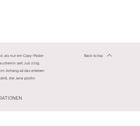
d, als nur ein Copy-Paste-
Back to top
usherrin seit Juli 2019,
im Anhang all das erleben
hlt, die Jana positiv
RATIONEN