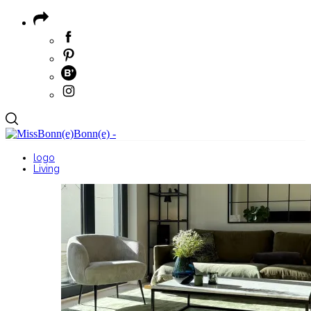
logo
Living