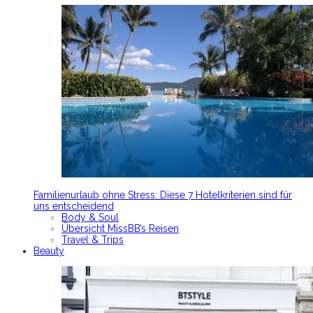
Familienurlaub ohne Stress: Diese 7 Hotelkriterien sind für
uns entscheidend
Body & Soul
Übersicht MissBB’s Reisen
Travel & Trips
Beauty