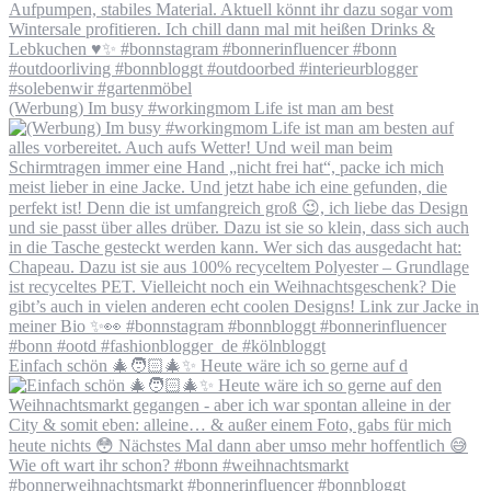
(Werbung) Im busy #workingmom Life ist man am best
Einfach schön 🎄🧑🏻‍🎄✨ Heute wäre ich so gerne auf d