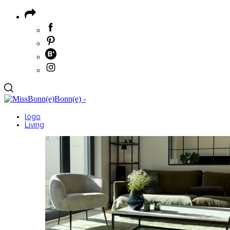
logo
Living