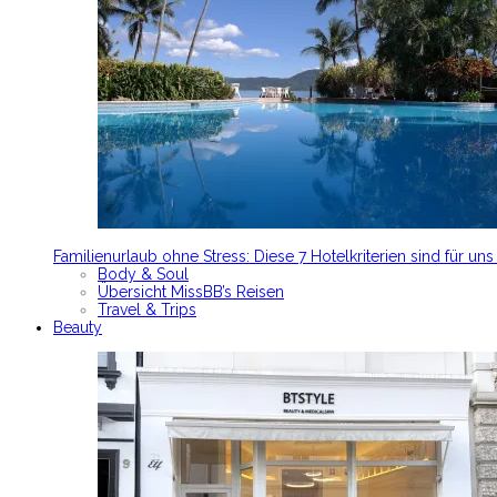
Familienurlaub ohne Stress: Diese 7 Hotelkriterien sind für un
Body & Soul
Übersicht MissBB’s Reisen
Travel & Trips
Beauty