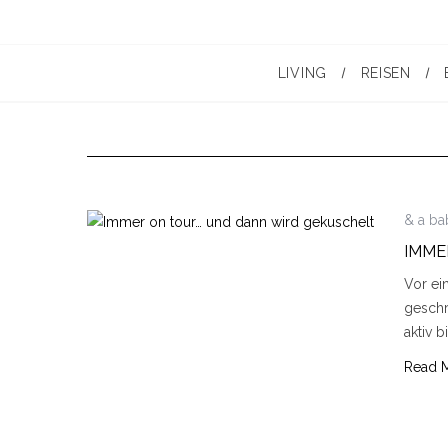
LIVING
REISEN
& a ba
IMME
Vor ei
geschr
aktiv b
Read 