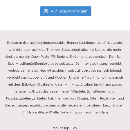
Auf Instagram folgen
Reisen treffen auf Lieblingsprodukte, Bonner Lieblingsorte auf das #ootd.
Und Interieur- auf Kids-Themen. Stets unterhaltsame Stories, die mehr
sind, als nur ein Copy-Paste-PR-Bericht. Ehrlich und authentisch. Den Bonn
Blog MissBonn(e)Bonn(e) gibt es seit 2012. Dahinter steckt Jana, verliebt,
verlobt, verheiratet, Neu-#hausherrin seit Juli 2019, vegetarisch lebend,
verrückt nach Lippenstift und Kuchen. Und eine #workingmom, die auch
mit dem Babyboy (6 Jahre) und der MiniMiss (2 Jahre) im Anhang all das
erleben will, was das Leben neben Windeln, Schlafliedern und
Fussballspielen zu bieten hat. Hier wird von Dingen, Orten, Produkten und
Begegnungen, erzählt, die Jana positiv begeistern, berühren, beschäftigen.
Ein Happy-Place. © Alle Texte: missbonnebonne / Jana
Back to top