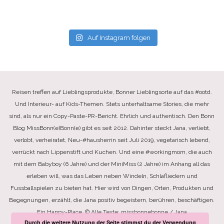
Auf Instagram folgen
Reisen treffen auf Lieblingsprodukte, Bonner Lieblingsorte auf das #ootd.
Und Interieur- auf Kids-Themen. Stets unterhaltsame Stories, die mehr
sind, als nur ein Copy-Paste-PR-Bericht. Ehrlich und authentisch. Den Bonn
Blog MissBonn(e)Bonn(e) gibt es seit 2012. Dahinter steckt Jana, verliebt,
verlobt, verheiratet, Neu-#hausherrin seit Juli 2019, vegetarisch lebend,
verrückt nach Lippenstift und Kuchen. Und eine #workingmom, die auch
mit dem Babyboy (6 Jahre) und der MiniMiss (2 Jahre) im Anhang all das
erleben will, was das Leben neben Windeln, Schlafliedern und
Fussballspielen zu bieten hat. Hier wird von Dingen, Orten, Produkten und
Begegnungen, erzählt, die Jana positiv begeistern, berühren, beschäftigen.
Ein Happy-Place. © Alle Texte: missbonnebonne / Jana
Durch die weitere Nutzung der Seite stimmst du der Verwendung