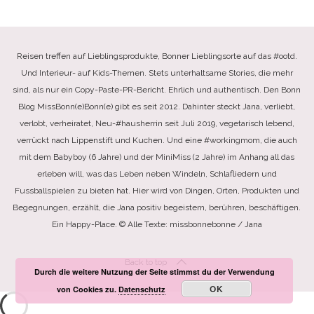
Reisen treffen auf Lieblingsprodukte, Bonner Lieblingsorte auf das #ootd.
Und Interieur- auf Kids-Themen. Stets unterhaltsame Stories, die mehr
sind, als nur ein Copy-Paste-PR-Bericht. Ehrlich und authentisch. Den Bonn
Blog MissBonn(e)Bonn(e) gibt es seit 2012. Dahinter steckt Jana, verliebt,
verlobt, verheiratet, Neu-#hausherrin seit Juli 2019, vegetarisch lebend,
verrückt nach Lippenstift und Kuchen. Und eine #workingmom, die auch
mit dem Babyboy (6 Jahre) und der MiniMiss (2 Jahre) im Anhang all das
erleben will, was das Leben neben Windeln, Schlafliedern und
Fussballspielen zu bieten hat. Hier wird von Dingen, Orten, Produkten und
Begegnungen, erzählt, die Jana positiv begeistern, berühren, beschäftigen.
Ein Happy-Place. © Alle Texte: missbonnebonne / Jana
Back to top
Durch die weitere Nutzung der Seite stimmst du der Verwendung
OK
von Cookies zu.
Datenschutz