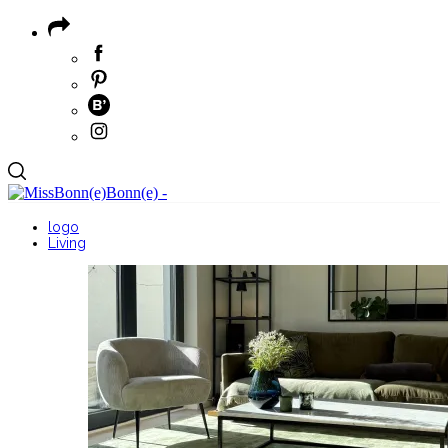
logo
Living