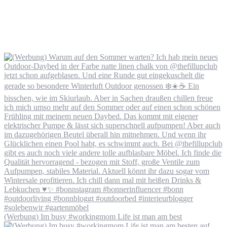
(Werbung) Im busy #workingmom Life ist man am best