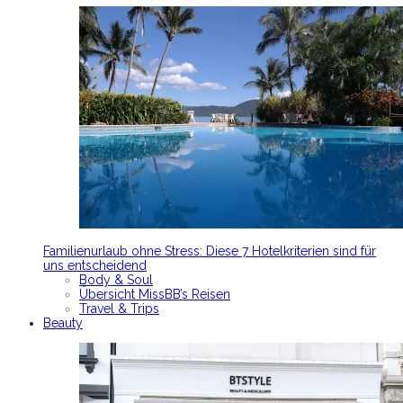
Familienurlaub ohne Stress: Diese 7 Hotelkriterien sind für
uns entscheidend
Body & Soul
Übersicht MissBB’s Reisen
Travel & Trips
Beauty