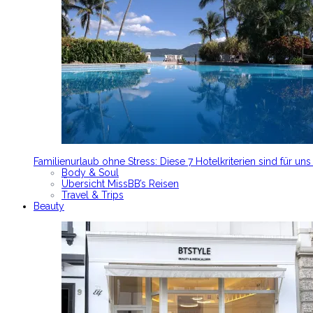
Familienurlaub ohne Stress: Diese 7 Hotelkriterien sind für un
Body & Soul
Übersicht MissBB’s Reisen
Travel & Trips
Beauty