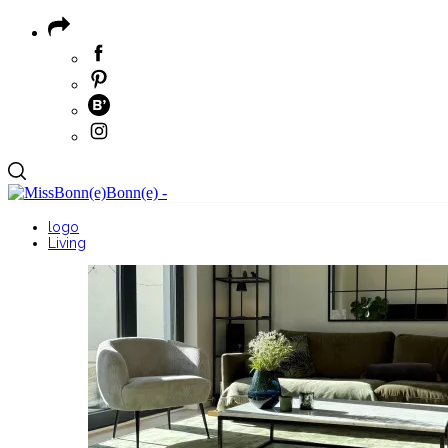
logo
Living