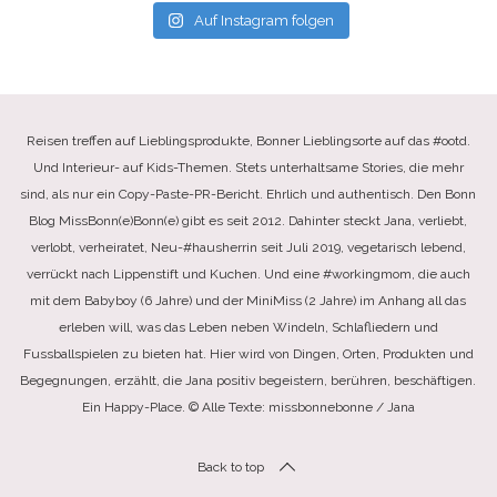
Auf Instagram folgen
Reisen treffen auf Lieblingsprodukte, Bonner Lieblingsorte auf das #ootd.
Und Interieur- auf Kids-Themen. Stets unterhaltsame Stories, die mehr
sind, als nur ein Copy-Paste-PR-Bericht. Ehrlich und authentisch. Den Bonn
Blog MissBonn(e)Bonn(e) gibt es seit 2012. Dahinter steckt Jana, verliebt,
verlobt, verheiratet, Neu-#hausherrin seit Juli 2019, vegetarisch lebend,
verrückt nach Lippenstift und Kuchen. Und eine #workingmom, die auch
mit dem Babyboy (6 Jahre) und der MiniMiss (2 Jahre) im Anhang all das
erleben will, was das Leben neben Windeln, Schlafliedern und
Fussballspielen zu bieten hat. Hier wird von Dingen, Orten, Produkten und
Begegnungen, erzählt, die Jana positiv begeistern, berühren, beschäftigen.
Ein Happy-Place. © Alle Texte: missbonnebonne / Jana
Back to top