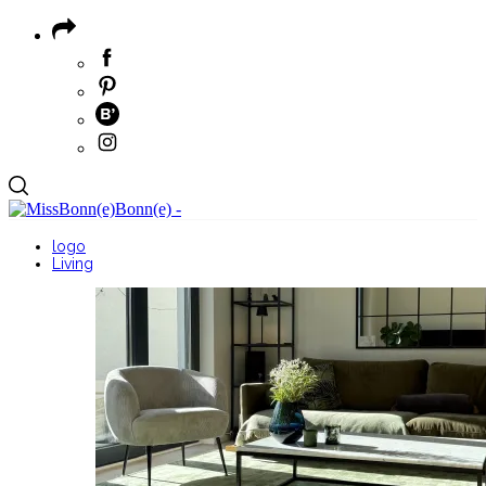
logo
Living