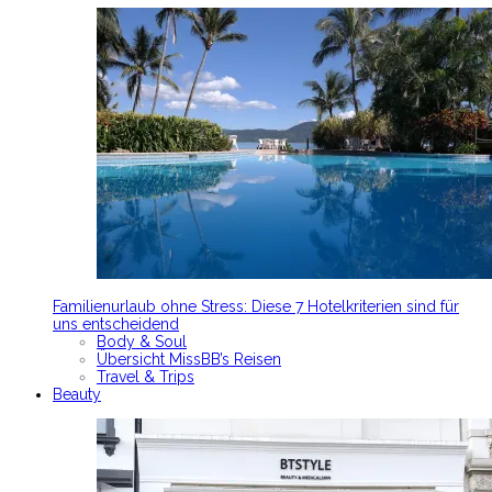
Familienurlaub ohne Stress: Diese 7 Hotelkriterien sind für
uns entscheidend
Body & Soul
Übersicht MissBB’s Reisen
Travel & Trips
Beauty