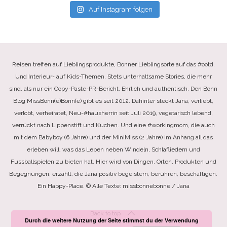
Auf Instagram folgen
Reisen treffen auf Lieblingsprodukte, Bonner Lieblingsorte auf das #ootd.
Und Interieur- auf Kids-Themen. Stets unterhaltsame Stories, die mehr
sind, als nur ein Copy-Paste-PR-Bericht. Ehrlich und authentisch. Den Bonn
Blog MissBonn(e)Bonn(e) gibt es seit 2012. Dahinter steckt Jana, verliebt,
verlobt, verheiratet, Neu-#hausherrin seit Juli 2019, vegetarisch lebend,
verrückt nach Lippenstift und Kuchen. Und eine #workingmom, die auch
mit dem Babyboy (6 Jahre) und der MiniMiss (2 Jahre) im Anhang all das
erleben will, was das Leben neben Windeln, Schlafliedern und
Fussballspielen zu bieten hat. Hier wird von Dingen, Orten, Produkten und
Begegnungen, erzählt, die Jana positiv begeistern, berühren, beschäftigen.
Ein Happy-Place. © Alle Texte: missbonnebonne / Jana
Back to top
Durch die weitere Nutzung der Seite stimmst du der Verwendung